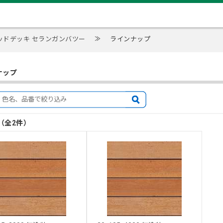
ッドデッキ セランガンバツー
≫
ラインナップ
ナップ
目（全2件）