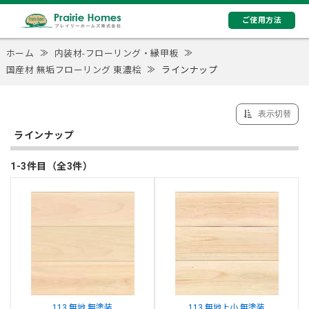
ご使用方法
ホーム
≫
内装材-フローリング・縁甲板
≫
国産材 無垢フローリング 東濃桧
≫
ラインナップ
表示切替
ラインナップ
1-3件目（全3件）
113 無地 無塗装
113 無地上小 無塗装